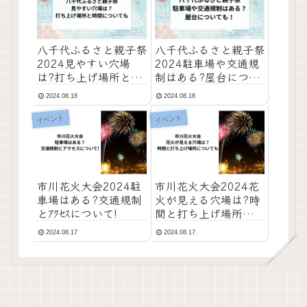
八千代ふるさと親子祭
八千代ふるさと親子祭
2024見やすい穴場
2024駐車場や交通規
は?打ち上げ場所と時
制はある?屋台につい
間についても
ても!
2024.08.18
2024.08.18
イベント
イベント
市川花火大会2024駐
市川花火大会2024花
車場はある?交通規制
火が見える穴場は?時
とｱｸｾｽについて!
間と打ち上げ場所につ
いても!
2024.08.17
2024.08.17