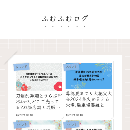
ふむふむログ
トレンド
イベント
尊徳夏まつり大花火大
刀剣乱舞廻とうらぶﾂｲ
会2024花火が見える
ﾝｳｴﾊｰｽ,どこで売って
穴場,駐車場混雑と屋
る?取扱店舗と通販予
台について!
約,ｼｰｸﾚｯﾄも!
2024.08.18
2024.08.18
イベント
イベント