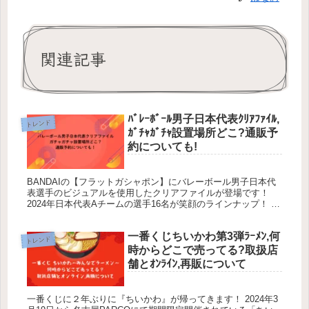
関連記事
ﾊﾞﾚｰﾎﾞｰﾙ男子日本代表ｸﾘｱﾌｧｲﾙ,
トレンド
ｶﾞﾁｬｶﾞﾁｬ設置場所どこ?通販予
約についても!
BANDAIの【フラットガシャポン】にバレーボール男子日本代
表選手のビジュアルを使用したクリアファイルが登場です！
2024年日本代表Aチームの選手16名が笑顔のラインナップ！ 今
回は【フラットガシャポン】バレーボール男子日本代表 クリア
フ...
一番くじちいかわ第3弾ﾗｰﾒﾝ,何
トレンド
時からどこで売ってる?取扱店
舗とｵﾝﾗｲﾝ,再販について
一番くじに２年ぶりに『ちいかわ』が帰ってきます！ 2024年3