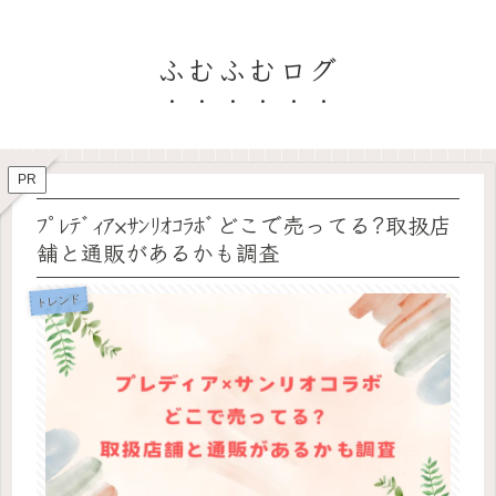
ふむふむログ
PR
ﾌﾟﾚﾃﾞｨｱ×ｻﾝﾘｵｺﾗﾎﾞどこで売ってる?取扱店
舗と通販があるかも調査
トレンド