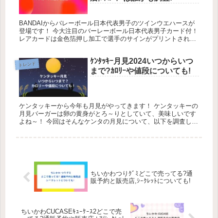
BANDAIからバレーボール日本代表男子のツインウエハースが
登場です！ 今大注目のバーレーボール日本代表男子カード付！
レアカードは金色箔押し加工で選手のサインがプリントされた
豪華仕様になっています！ この記事では、『JAPAN NATION...
ｹﾝﾀｯｷｰ月見2024いつからいつ
トレンド
まで?ｶﾛﾘｰや値段についても!
ケンタッキーから今年も月見がやってきます！ ケンタッキーの
月見バーガーは卵の黄身がとろ～りとしていて、美味しいです
よね～！ 今回はそんなケンタの月見について、以下を調査して
みました。 【この記事でわかること】月見2024 いつからいつ
まで？...
ちいかわつりｸﾞﾐどこで売ってる?通
販予約と販売店,ｼｰｸﾚｯﾄについても!
ちいかわCUCASEｷｭｰｹｰｽ2どこで売