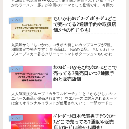
月19日から名古屋PARCOにて期間限定開催されている「ちい
かわラーメン 豚」が今回のテーマとして登場です。 今回の一
番くじも早々に売り切れ必至になりそうです。 この記事では、
『...
ちいかわｶｯﾌﾟｽｰﾌﾟ/ﾎﾟﾀｰｼﾞｭどこ
トレンド
で売ってる?通販予約や取扱店
舗,ｼｰﾙのﾃﾞｻﾞｲﾝも!
丸美屋から「ちいかわ」コラボの新しいカップスープが2種、
期間限定で発売です！ 新商品は、下記の２品。 ちいかわカッ
プスープ＜カニ香るクリーミートマトポタージュ＞ちいかわカ
ップスープ＜きのこのクリーミーポタージュ＞ 今回も「限定キ
ラキラシール...
ｶﾗﾌﾙﾋﾟｰﾁ/からぴちｳｴﾊｰｽどこで
トレンド
売ってる?発売日いつ?通販予
約と販売店舗
大人気実況グループ「カラフルピーチ」こと「からぴち」のウ
エハース商品が発売されます！ ウエハースに封入されるカード
は全てオリジナルイラストが使用されていて、一部カードには
メンバー手書きアンケートが掲載されているものも！ この記事
では、「カラ...
ﾊﾞﾚｰﾎﾞｰﾙ日本代表男子ﾂｲﾝｳｴﾊｰ
トレンド
ｽどこで売ってる?通販や販売
店,ﾚｱｶｰﾄﾞは誰かも調査!