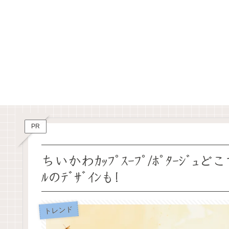
PR
ちいかわｶｯﾌﾟｽｰﾌﾟ/ﾎﾟﾀｰｼ
ﾙのﾃﾞｻﾞｲﾝも!
トレンド